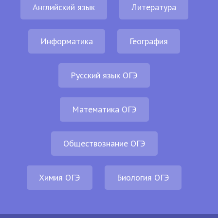
Английский язык
Литература
Информатика
География
Русский язык ОГЭ
Математика ОГЭ
Обществознание ОГЭ
Химия ОГЭ
Биология ОГЭ