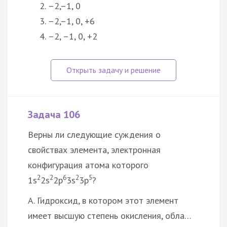
–2,–1, 0
–2,–1, 0, +6
–2, –1, 0, +2
Задача 106
Верны ли следующие суждения о
свойствах элемента, электронная
конфигурация атома которого
2
2
6
2
5
1s
2s
2p
3s
3p
?
А. Гидроксид, в котором этот элемент
имеет высшую степень окисления, обла…