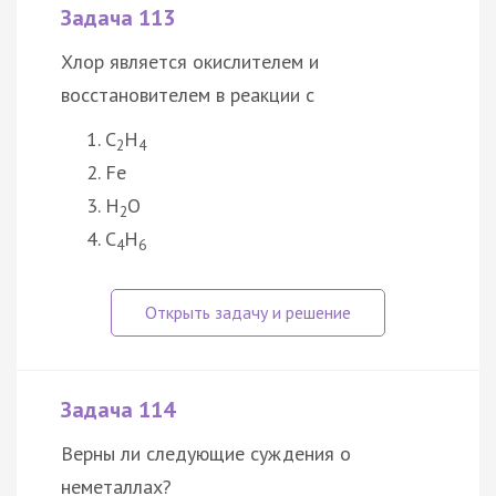
Задача 113
Хлор является окислителем и
восстановителем в реакции с
С
Н
2
4
Fe
H
О
2
С
Н
4
6
Задача 114
Верны ли следующие суждения о
неметаллах?