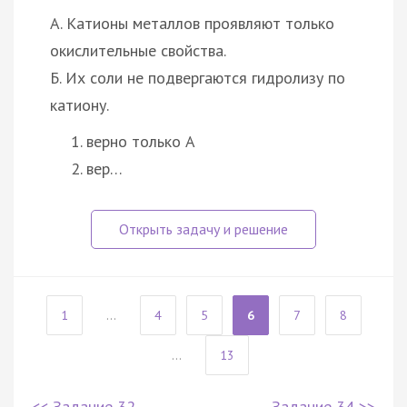
А. Катионы металлов проявляют только
окислительные свойства.
Б. Их соли не подвергаются гидролизу по
катиону.
верно только А
вер…
1
...
4
5
6
7
8
...
13
<< Задание 32
Задание 34 >>