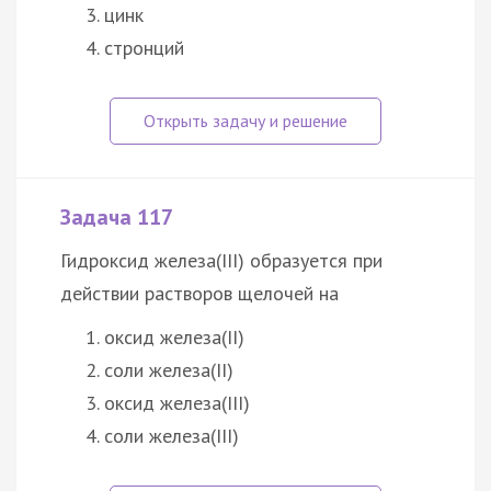
цинк
стронций
Задача 117
Гидроксид железа(III) образуется при
действии растворов щелочей на
оксид железа(II)
соли железа(II)
оксид железа(III)
соли железа(III)