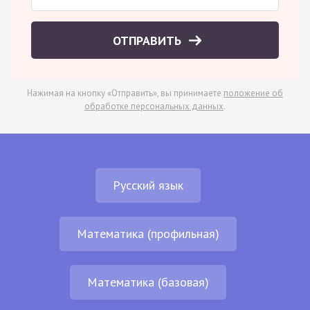
ОТПРАВИТЬ
Нажимая на кнопку «Отправить», вы принимаете
положение об
обработке персональных данных
.
Русский язык
Математика (профильная)
Математика (базовая)