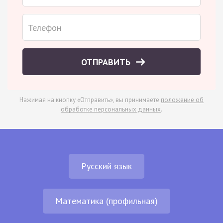
ОТПРАВИТЬ
Нажимая на кнопку «Отправить», вы принимаете
положение об
обработке персональных данных
.
Русский язык
Математика (профильная)