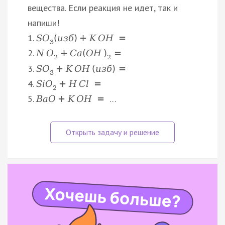
вещества. Если реакция не идет, так и
напиши!
1.
S
O
(
и
з
б
)
+
K
O
H
=
3
2.
N
O
+
C
a
(
O
H
)
=
2
2
3.
S
O
+
K
O
H
(
и
з
б
)
=
3
4.
S
i
O
+
H
C
l
=
2
5.
…
B
a
O
+
K
O
H
=