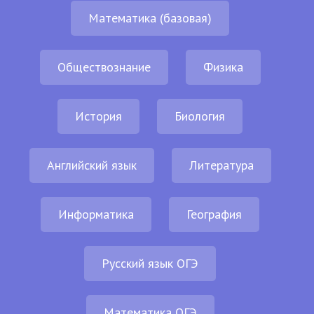
Математика (базовая)
Обществознание
Физика
История
Биология
Английский язык
Литература
Информатика
География
Русский язык ОГЭ
Математика ОГЭ