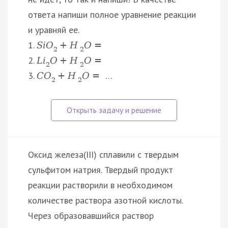
ответа напиши полное уравнение реакции
и уравняй ее.
1.
S
i
O
+
H
O
=
2
2
2.
L
i
O
+
H
O
=
2
2
3.
…
C
O
+
H
O
=
2
2
Оксид железа(III) сплавили с твердым
сульфитом натрия. Твердый продукт
реакции растворили в необходимом
количестве раствора азотной кислоты.
Через образовавшийся раствор