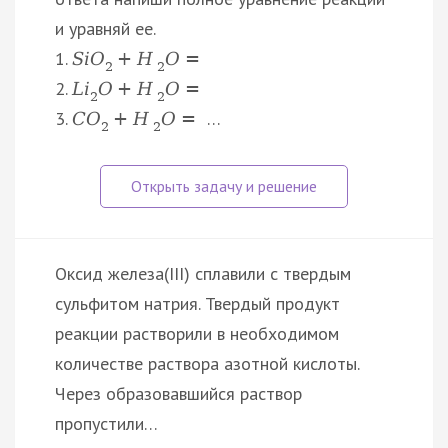
и уравняй ее.
1.
S
i
O
+
H
O
=
2
2
2.
L
i
O
+
H
O
=
2
2
3.
…
C
O
+
H
O
=
2
2
Оксид железа(III) сплавили с твердым
сульфитом натрия. Твердый продукт
реакции растворили в необходимом
количестве раствора азотной кислоты.
Через образовавшийся раствор
пропустили…