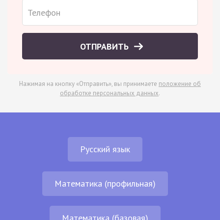
ОТПРАВИТЬ
Нажимая на кнопку «Отправить», вы принимаете
положение об
обработке персональных данных
.
Русский язык
Математика (профильная)
Математика (базовая)