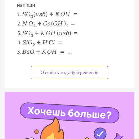
напиши!
1.
S
O
(
и
з
б
)
+
K
O
H
=
3
2.
N
O
+
C
a
(
O
H
)
=
2
2
3.
S
O
+
K
O
H
(
и
з
б
)
=
3
4.
S
i
O
+
H
C
l
=
2
5.
…
B
a
O
+
K
O
H
=