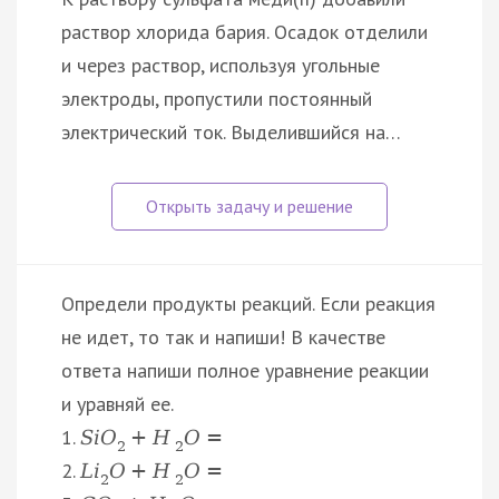
раствор хлорида бария. Осадок отделили
и через раствор, используя угольные
электроды, пропустили постоянный
электрический ток. Выделившийся на…
Определи продукты реакций. Если реакция
не идет, то так и напиши! В качестве
ответа напиши полное уравнение реакции
и уравняй ее.
1.
S
i
O
+
H
O
=
2
2
2.
L
i
O
+
H
O
=
2
2