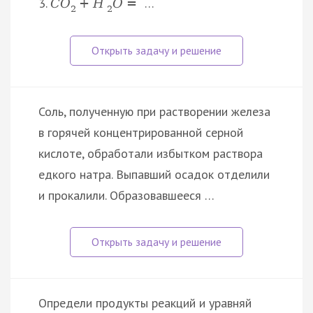
3.
…
C
O
+
H
O
=
2
2
Соль, полученную при растворении железа
в горячей концентрированной серной
кислоте, обработали избытком раствора
едкого натра. Выпавший осадок отделили
и прокалили. Образовавшееся …
Определи продукты реакций и уравняй