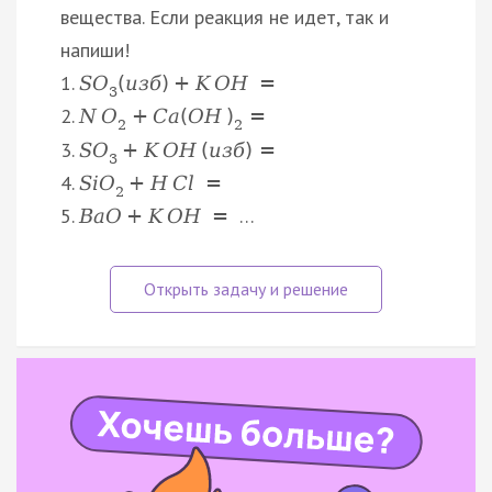
вещества. Если реакция не идет, так и
напиши!
1.
S
O
(
и
з
б
)
+
K
O
H
=
3
2.
N
O
+
C
a
(
O
H
)
=
2
2
3.
S
O
+
K
O
H
(
и
з
б
)
=
3
4.
S
i
O
+
H
C
l
=
2
5.
…
B
a
O
+
K
O
H
=