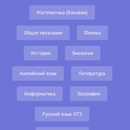
Математика (базовая)
Обществознание
Физика
История
Биология
Английский язык
Литература
Информатика
География
Русский язык ОГЭ