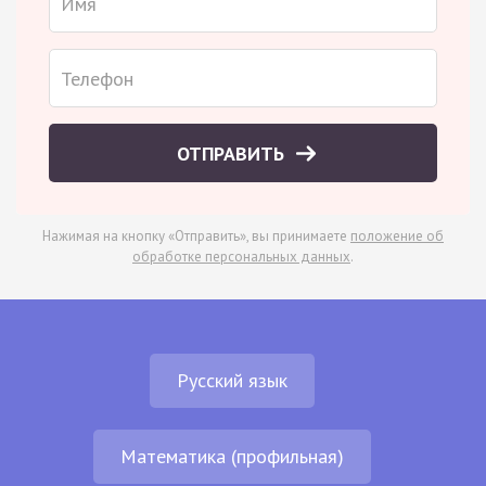
ОТПРАВИТЬ
Нажимая на кнопку «Отправить», вы принимаете
положение об
обработке персональных данных
.
Русский язык
Математика (профильная)