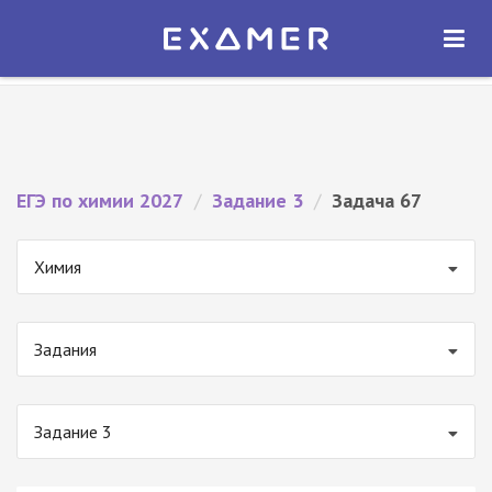
Экзамер — ЕГЭ 2027
×
ОТКРЫТЬ
Экзамер
Бесплатно - В Google Play
ЕГЭ по химии 2027
/
Задание 3
/
Задача 67
Химия
Задания
Задание 3