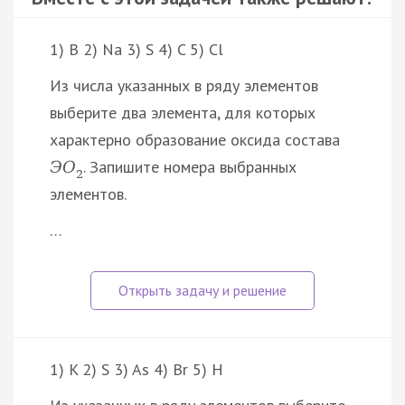
1) B 2) Na 3) S 4) C 5) Cl
Из числа указанных в ряду элементов
выберите два элемента, для которых
характерно образование оксида состава
. Запишите номера выбранных
Э
O
2
элементов.
…
1) K 2) S 3) As 4) Br 5) H