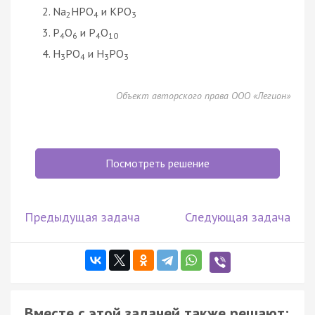
Na
HPO
и KPO
2
4
3
P
O
и P
O
4
6
4
10
H
PO
и H
PO
3
4
3
3
Объект авторского права ООО «Легион»
Посмотреть решение
Предыдущая задача
Следующая задача
Вместе с этой задачей также решают: