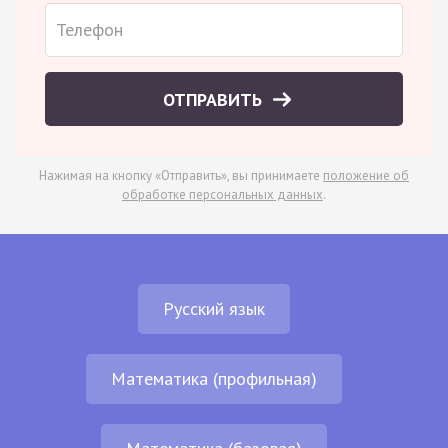
ОТПРАВИТЬ
Нажимая на кнопку «Отправить», вы принимаете
положение об
обработке персональных данных
.
Русский язык
Математика (профильная)