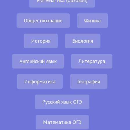
Математика (базовая)
Обществознание
Физика
История
Биология
Английский язык
Литература
Информатика
География
Русский язык ОГЭ
Математика ОГЭ