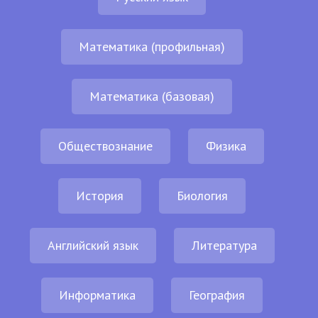
Математика (профильная)
Математика (базовая)
Обществознание
Физика
История
Биология
Английский язык
Литература
Информатика
География