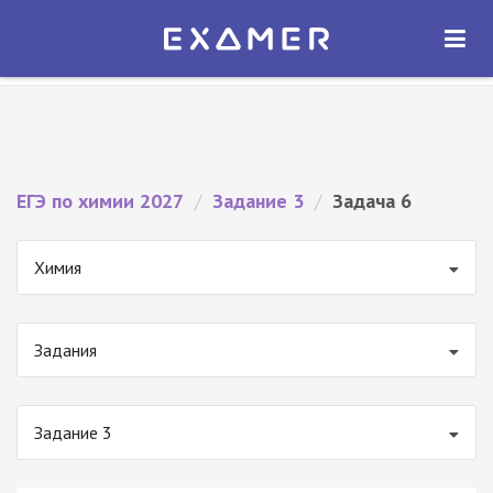
Экзамер — ЕГЭ 2027
×
ОТКРЫТЬ
Экзамер
Бесплатно - В Google Play
ЕГЭ по химии 2027
/
Задание 3
/
Задача 6
Химия
Задания
Задание 3