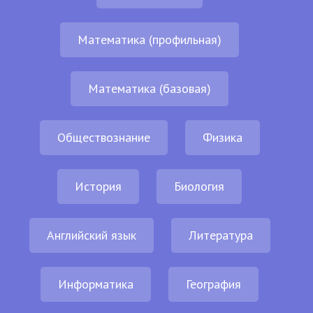
Математика (профильная)
Математика (базовая)
Обществознание
Физика
История
Биология
Английский язык
Литература
Информатика
География