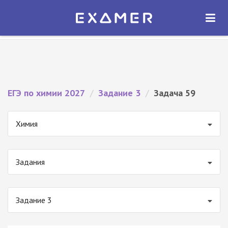
Экзамер — ЕГЭ 2027
×
ОТКРЫТЬ
Экзамер
Бесплатно - В Google Play
ЕГЭ по химии 2027
/
Задание 3
/
Задача 59
Химия
Задания
Задание 3