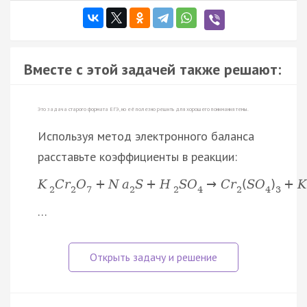
Вместе с этой задачей также решают:
Это задача старого формата ЕГЭ, но её полезно решить для хорошего понимания темы.
Используя метод электронного баланса
расставьте коэффициенты в реакции:
K
C
r
O
+
N
a
S
+
H
S
O
→
C
r
(
S
O
)
+
K
2
2
7
2
2
4
2
4
3
…