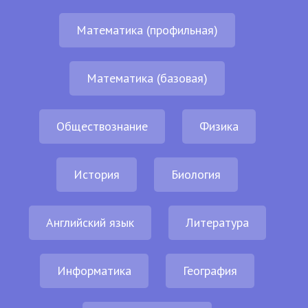
Математика (профильная)
Математика (базовая)
Обществознание
Физика
История
Биология
Английский язык
Литература
Информатика
География