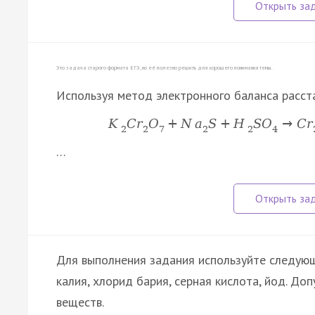
Это задача старого формата ЕГЭ, но её полезно решить для хорошего понимания темы.
Используя метод электронного баланса расст
K
C
r
O
+
N
a
S
+
H
S
O
→
C
r
2
2
7
2
2
4
…
Для выполнения задания используйте следующ
калия, хлорид бария, серная кислота, йод. Д
веществ.