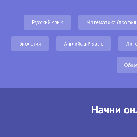
Русский язык
Математика (профил
Биология
Английский язык
Лит
Обще
Начни он