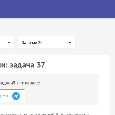
Задание 29
и: задача 37
аданий в тг-канале:
треть
чень веществ: оксид хрома(III), гидроксид натрия,