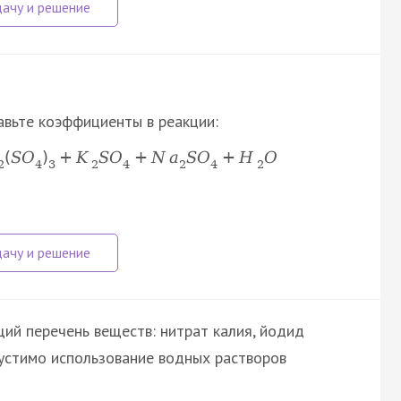
авьте коэффициенты в реакции:
(
S
O
)
+
K
S
O
+
N
a
S
O
+
H
O
2
4
3
2
4
2
4
2
ий перечень веществ: нитрат калия, йодид
опустимо использование водных растворов