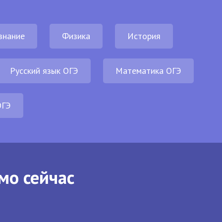
знание
Физика
История
Русский язык ОГЭ
Математика ОГЭ
ОГЭ
мо сейчас