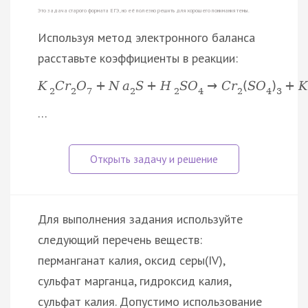
Это задача старого формата ЕГЭ, но её полезно решить для хорошего понимания темы.
Используя метод электронного баланса
расставьте коэффициенты в реакции:
K
C
r
O
+
N
a
S
+
H
S
O
→
C
r
(
S
O
)
+
K
2
2
7
2
2
4
2
4
3
…
Для выполнения задания используйте
следующий перечень веществ:
перманганат калия, оксид серы(IV),
сульфат марганца, гидроксид калия,
сульфат калия. Допустимо использование