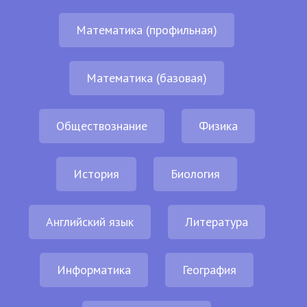
Математика (профильная)
Математика (базовая)
Обществознание
Физика
История
Биология
Английский язык
Литература
Информатика
География