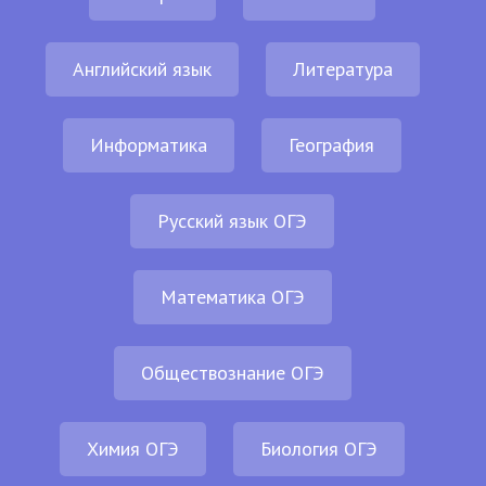
Английский язык
Литература
Информатика
География
Русский язык ОГЭ
Математика ОГЭ
Обществознание ОГЭ
Химия ОГЭ
Биология ОГЭ