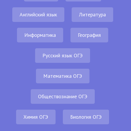
Английский язык
Литература
Информатика
География
Русский язык ОГЭ
Математика ОГЭ
Обществознание ОГЭ
Химия ОГЭ
Биология ОГЭ