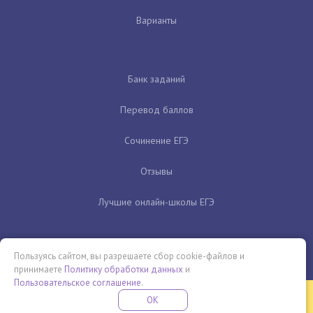
Варианты
Банк заданий
Перевод баллов
Сочинение ЕГЭ
Отзывы
Лучшие онлайн-школы ЕГЭ
Пользуясь сайтом, вы разрешаете сбор cookie-файлов и
принимаете
Политику обработки данных
и
Пользовательское соглашение
.
Бесплатная летняя школа
OK
ПОДРОБНЕЕ
ПРОВЕДИ ЭТО ЛЕТО С ПОЛЬЗОЙ