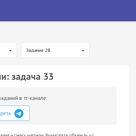
Задание 28
и: задача 33
аданий в тг-канале:
треть
лия и смесь нагрели. Вычислите объём (н. у.)