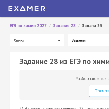
ЕГЭ по химии 2027
/
Задание 28
/
Задача 33
Химия
Задания
Задание 28 из ЕГЭ по хими
Разбор сложных з
Посмо
21,4 г хлорида аммония смешали с 28 г гидроксида ка