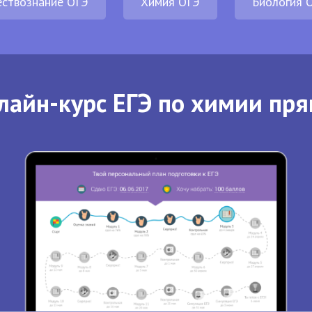
ствознание ОГЭ
Химия ОГЭ
Биология 
лайн-курс ЕГЭ по химии пря