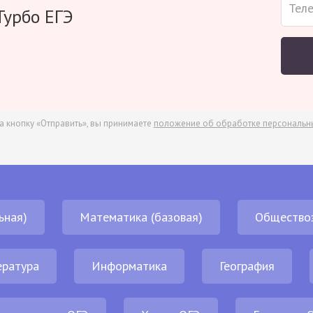
Турбо ЕГЭ
а кнопку «Отправить», вы принимаете
положение об обработке персональн
ьная)
Математика (базовая)
Общество
ература
Информатика
География