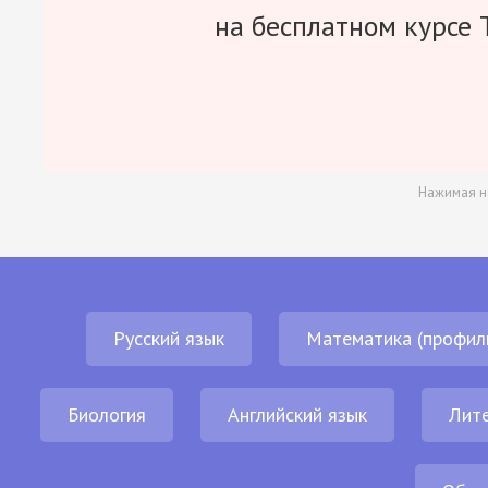
на бесплатном курсе 
Нажимая н
Русский язык
Математика (профил
Биология
Английский язык
Лит