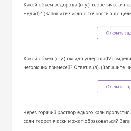
Какой объём водорода (н. у.) теоретически н
меди(I)? (Запишите число с точностью до целых
Какой объём (н. у.) оксида углерода(IV) выдел
негорючих примесей? Ответ в (л). (Запишите ч
Через горячий раствор едкого кали пропустили 
соли теоретически может образоваться? Запиш