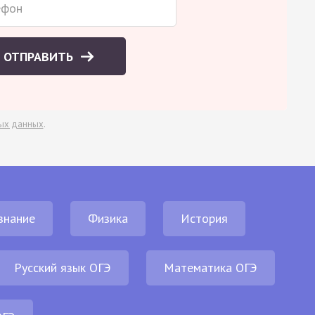
ОТПРАВИТЬ
ых данных
.
знание
Физика
История
Русский язык ОГЭ
Математика ОГЭ