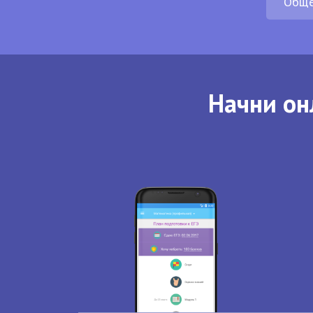
Обще
Начни он