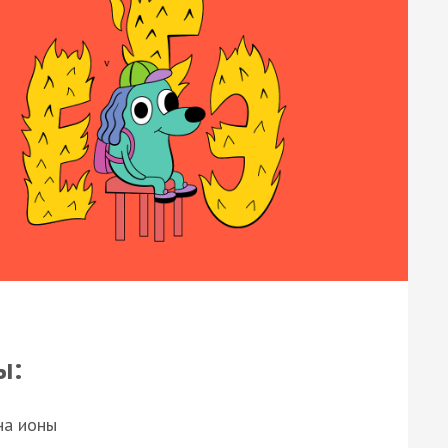
ы:
на ионы