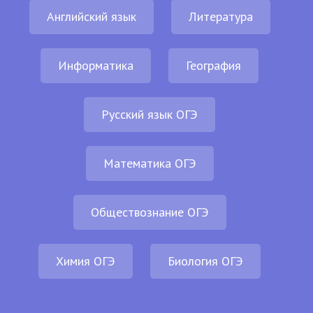
Английский язык
Литература
Информатика
География
Русский язык ОГЭ
Математика ОГЭ
Обществознание ОГЭ
Химия ОГЭ
Биология ОГЭ