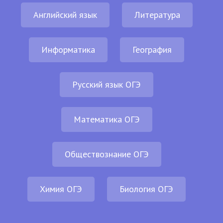
Английский язык
Литература
Информатика
География
Русский язык ОГЭ
Математика ОГЭ
Обществознание ОГЭ
Химия ОГЭ
Биология ОГЭ