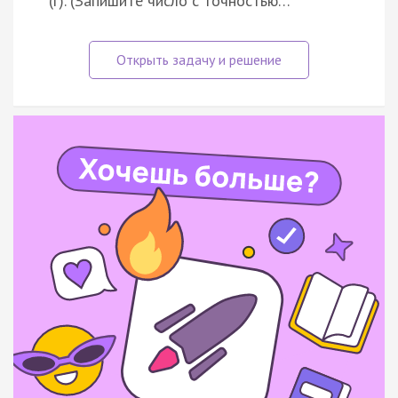
(г). (Запишите число с точностью…