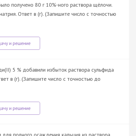
было получено 80 г 10%-ного раствора щёлочи.
трия. Ответ в (г). (Запишите число с точностью
ди(II) 5 % добавили избыток раствора сульфида
вет в (г). (Запишите число с точностью до
им для полного осаждения кальция из раствора,