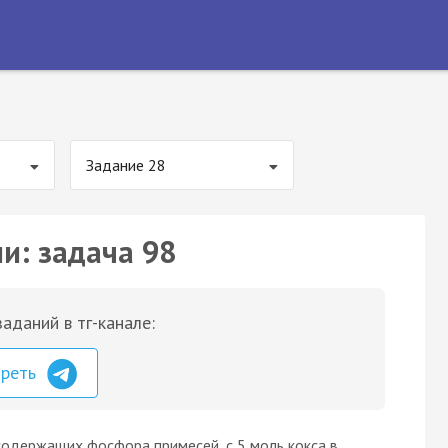
Задание 28
и: задача 98
аданий в тг-канале:
треть
содержащих фосфора примесей, с 5 моль кокса в