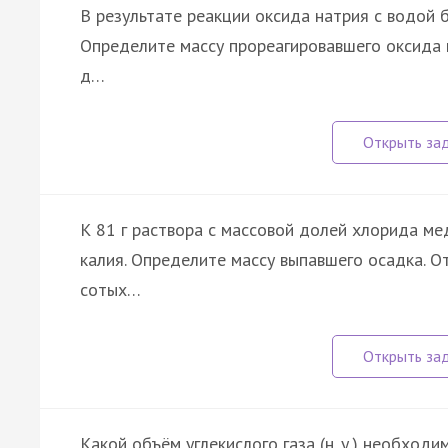
В результате реакции оксида натрия с водой 
Определите массу прореагировавшего оксида на
д…
К 81 г раствора с массовой долей хлорида ме
калия. Определите массу выпавшего осадка. От
сотых…
Какой объём углекислого газа (н. у.) необход