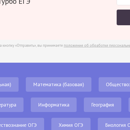
Турбо ЕГЭ
а кнопку «Отправить», вы принимаете
положение об обработке персональн
ьная)
Математика (базовая)
Общество
ература
Информатика
География
ствознание ОГЭ
Химия ОГЭ
Биология 