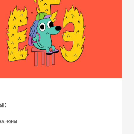
ы:
на ионы