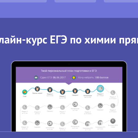
лайн-курс ЕГЭ по химии пря