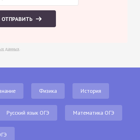
ОТПРАВИТЬ
ых данных
.
знание
Физика
История
Русский язык ОГЭ
Математика ОГЭ
ОГЭ