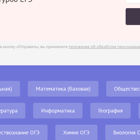
а кнопку «Отправить», вы принимаете
положение об обработке персональн
ьная)
Математика (базовая)
Общество
ература
Информатика
География
ствознание ОГЭ
Химия ОГЭ
Биология 