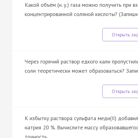
Какой объём (н. у.) газа можно получить при 
концентрированной соляной кислоты? (Запишит
Через горячий раствор едкого кали пропустили 
соли теоретически может образоваться? Запиш
К избытку раствора сульфата меди(II) добави
натрия 20 %. Вычислите массу образовавшегося
точность…