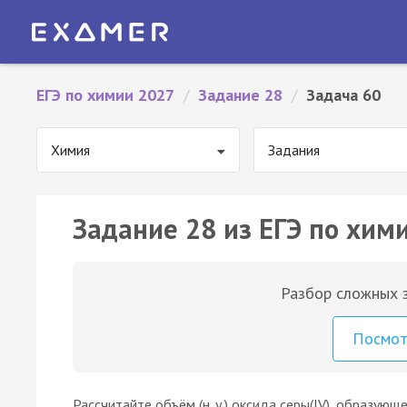
ЕГЭ по химии 2027
/
Задание 28
/
Задача 60
Химия
Задания
Задание 28 из ЕГЭ по хими
Разбор сложных з
Посмо
Рассчитайте объём (н. у.) оксида серы(IV), образую