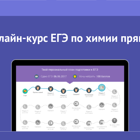
лайн-курс ЕГЭ по химии пря