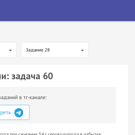
Задание 28
и: задача 60
аданий в тг-канале:
треть
щегося при сжигании 34 г сероводорода в избытке