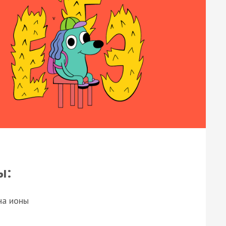
ы:
на ионы