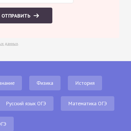
ОТПРАВИТЬ
ых данных
.
знание
Физика
История
Русский язык ОГЭ
Математика ОГЭ
ОГЭ