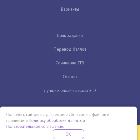
Варианты
Банк заданий
Перевод баллов
Сочинение ЕГЭ
Отзывы
Лучшие онлайн-школы ЕГЭ
Пользуясь сайтом, вы разрешаете сбор cookie-файлов и
принимаете
Политику обработки данных
и
Пользовательское соглашение
.
Бесплатная летняя школа
OK
ПОДРОБНЕЕ
ПРОВЕДИ ЭТО ЛЕТО С ПОЛЬЗОЙ