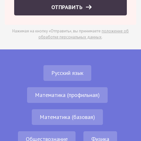
ОТПРАВИТЬ
Нажимая на кнопку «Отправить», вы принимаете
положение об
обработке персональных данных
.
Русский язык
Математика (профильная)
Математика (базовая)
Обществознание
Физика