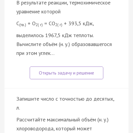
В результате реакции, термохимическое
уравнение которой
C
+ O
= CO
+ 393,5 кДж,
(тв.)
2( г)
2( г)
выделилось 1967,5 кДж теплоты.
Вычислите объём (н. у.) образовавшегося
при этом углек…
Запишите число с точностью до десятых,
л.
Рассчитайте максимальный объём (н. у.)
хлороводорода, который может