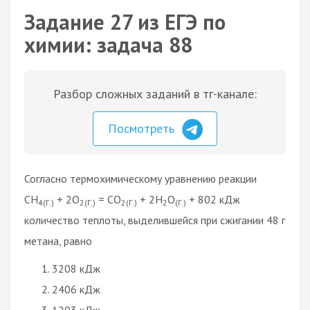
Задание 27 из ЕГЭ по
химии: задача 88
Разбор сложных заданий в тг-канале:
Посмотреть
Согласно термохимическому уравнению реакции
CH
+ 2O
= CO
+ 2H
O
+ 802 кДж
4(Г.)
2(Г.)
2(Г.)
2
(Г.)
количество теплоты, выделившейся при сжигании 48 г
метана, равно
3208 кДж
2406 кДж
1203 кДж