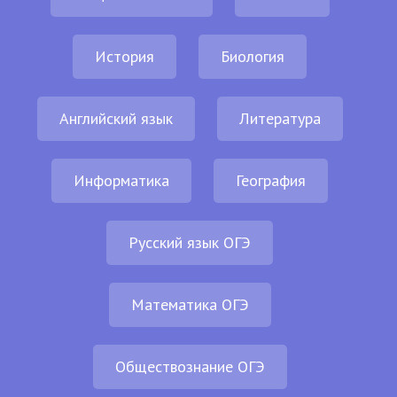
История
Биология
Английский язык
Литература
Информатика
География
Русский язык ОГЭ
Математика ОГЭ
Обществознание ОГЭ