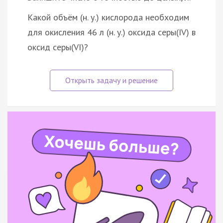
Какой объём (н. у.) кислорода необходим
для окисления 46 л (н. у.) оксида серы(IV) в
оксид серы(VI)?