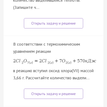
количество выделившейся теплоты.
(Запишите ч…
В соответствии с термохимическим
уравнением реакции
2
C
l
O
=
2
C
l
+
7
O
+
570
к
Д
ж
2
7
(
г
)
2
(
г
)
2
(
г
)
в реакцию вступил оксид хлора(VII) массой
3,66 г. Рассчитайте количество выдели…