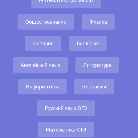
Математика (базовая)
Обществознание
Физика
История
Биология
Английский язык
Литература
Информатика
География
Русский язык ОГЭ
Математика ОГЭ