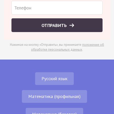
ОТПРАВИТЬ
Нажимая на кнопку «Отправить», вы принимаете
положение об
обработке персональных данных
.
Русский язык
Математика (профильная)