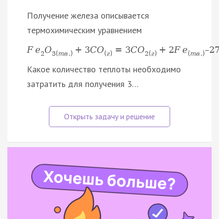
Получение железа описывается
термохимическим уравнением
F
e
O
+
3
C
O
=
3
C
O
+
2
F
e
–
2
2
3
(
т
в
.
)
(
г
)
2
(
г
)
(
т
в
.
)
Какое количество теплоты необходимо
затратить для получения 3…