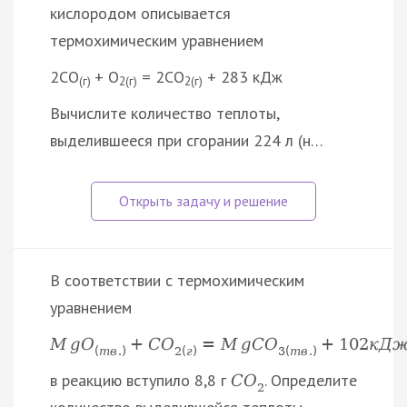
кислородом описывается
термохимическим уравнением
2CO
+ O
= 2CO
+ 283 кДж
(г)
2(г)
2(г)
Вычислите количество теплоты,
выделившееся при сгорании 224 л (н…
В соответствии с термохимическим
уравнением
M
g
O
+
C
O
=
M
g
C
O
+
102
к
Д
(
т
в
.
)
2
(
г
)
3
(
т
в
.
)
в реакцию вступило 8,8 г
. Определите
C
O
2