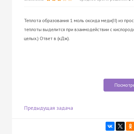
Теплота образования 1 моль оксида меди(II) из про
теплоты выделится при взаимодействии с кислородо
целых.) Ответ в (кДж).
Посмотр
Предыдущая задача