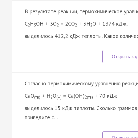
В результате реакции, термохимическое урав
C
H
OH + 3O
= 2CO
+ 3H
O + 1374 кДж,
2
5
2
2
2
выделилось 412,2 кДж теплоты. Какое количес
Согласно термохимическому уравнению реакц
СаО
+ Н
О
= Са(ОН)
+ 70 кДж
(тв)
2
(ж)
2(тв)
выделилось 15 кДж теплоты. Сколько граммов 
приведите с…