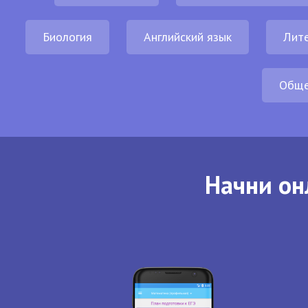
Биология
Английский язык
Лит
Обще
Начни он