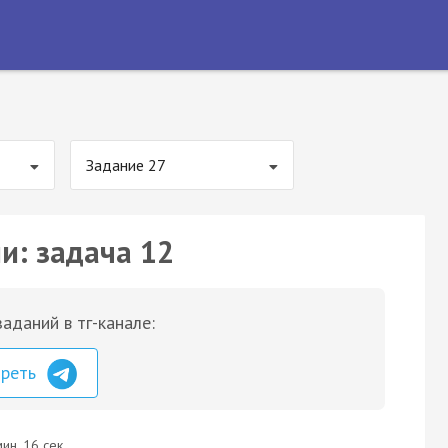
Задание 27
и: задача 12
аданий в тг-канале:
треть
ин. 16 сек.