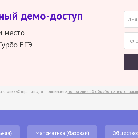
тный демо-доступ
и место
Турбо ЕГЭ
а кнопку «Отправить», вы принимаете
положение об обработке персональн
ьная)
Математика (базовая)
Общество