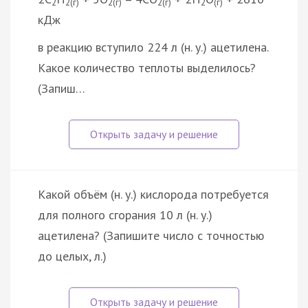
2
2(г)
2(г)
2(г)
2
(г)
кДж
в реакцию вступило 224 л (н. у.) ацетилена.
Какое количество теплоты выделилось?
(Запиш…
Какой объём (н. у.) кислорода потребуется
для полного сгорания 10 л (н. у.)
ацетилена? (Запишите число с точностью
до целых, л.)