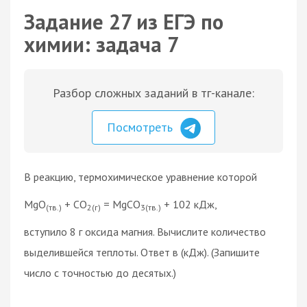
Задание 27 из ЕГЭ по
химии: задача 7
Разбор сложных заданий в тг-канале:
Посмотреть
В реакцию, термохимическое уравнение которой
MgO
+ CO
= MgCO
+ 102 кДж,
(тв.)
2(г)
3(тв.)
вступило 8 г оксида магния. Вычислите количество
выделившейся теплоты. Ответ в (кДж). (Запишите
число с точностью до десятых.)