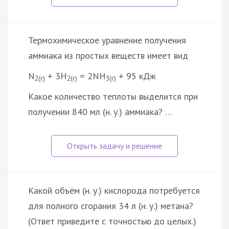
Термохимическое уравнение получения
аммиака из простых веществ имеет вид
N
+ 3H
= 2NH
+ 95 кДж
2(г)
2(г)
3(г)
Какое количество теплоты выделится при
получении 840 мл (н. у.) аммиака? …
Какой объём (н. у.) кислорода потребуется
для полного сгорания 34 л (н. у.) метана?
(Ответ приведите с точностью до целых.)