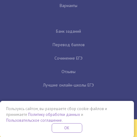
Варианты
Банк заданий
Перевод баллов
Сочинение ЕГЭ
Отзывы
Лучшие онлайн-школы ЕГЭ
Пользуясь сайтом, вы разрешаете сбор cookie-файлов и
принимаете
Политику обработки данных
и
Пользовательское соглашение
.
Бесплатная летняя школа
OK
ПОДРОБНЕЕ
ПРОВЕДИ ЭТО ЛЕТО С ПОЛЬЗОЙ