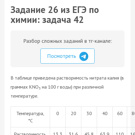
Задание 26 из ЕГЭ по
химии: задача 42
Разбор сложных заданий в тг-канале:
Посмотреть
В таблице приведена растворимость нитрата калия (в
граммах KNO
на 100 г воды) при различной
3
температуре.
Температура,
0
20
30
40
60
8
°С
Растворимость,
13,3
31,6
45,8
63,9
110
1