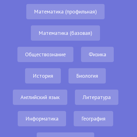
Математика (профильная)
Математика (базовая)
Обществознание
Физика
История
Биология
Английский язык
Литература
Информатика
География