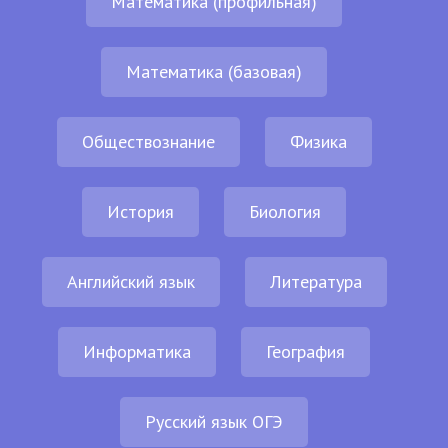
Математика (профильная)
Математика (базовая)
Обществознание
Физика
История
Биология
Английский язык
Литература
Информатика
География
Русский язык ОГЭ