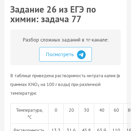
Задание 26 из ЕГЭ по
химии: задача 77
Разбор сложных заданий в тг-канале:
Посмотреть
В таблице приведена растворимость нитрата калия (в
граммах KNO
на 100 г воды) при различной
3
температуре.
Температура,
0
20
30
40
60
8
°С
Растворимость,
13,3
31,6
45,8
63,9
110
1