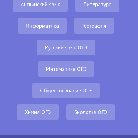
Английский язык
Литература
Информатика
География
Русский язык ОГЭ
Математика ОГЭ
Обществознание ОГЭ
Химия ОГЭ
Биология ОГЭ