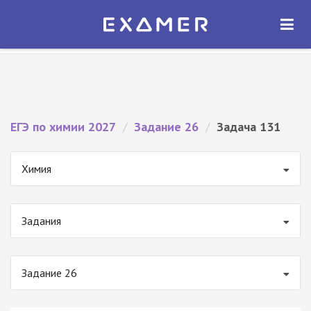
Экзамер — ЕГЭ 2027
×
ОТКРЫТЬ
Экзамер
Бесплатно - В Google Play
ЕГЭ по химии 2027
/
Задание 26
/
Задача 131
Химия
Задания
Задание 26