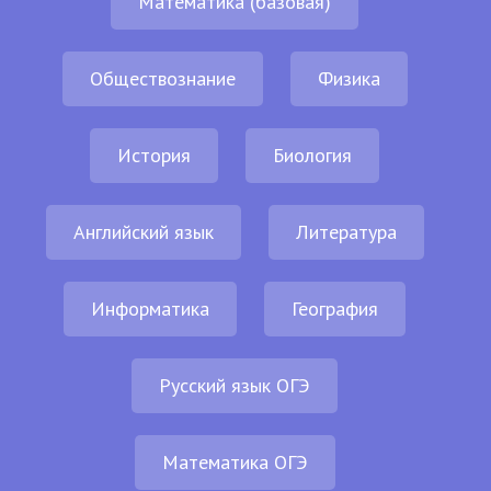
Математика (базовая)
Обществознание
Физика
История
Биология
Английский язык
Литература
Информатика
География
Русский язык ОГЭ
Математика ОГЭ