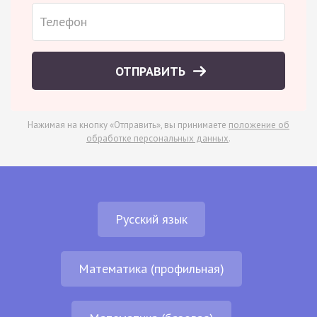
ОТПРАВИТЬ
Нажимая на кнопку «Отправить», вы принимаете
положение об
обработке персональных данных
.
Русский язык
Математика (профильная)