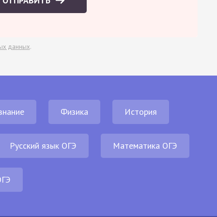
ОТПРАВИТЬ
ых данных
.
знание
Физика
История
Русский язык ОГЭ
Математика ОГЭ
ОГЭ