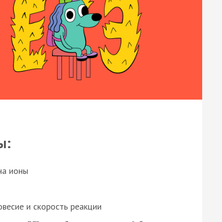
ы:
на ионы
весие и скорость реакции