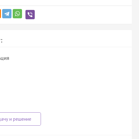
:
ьция