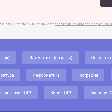
а кнопку «Отправить», вы принимаете
положение об обработке персональн
ьная)
Математика (базовая)
Общество
ература
Информатика
География
ствознание ОГЭ
Химия ОГЭ
Биология 