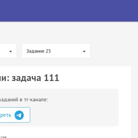
Задание 25
ии: задача 111
аданий в тг-канале:
треть
 сек.