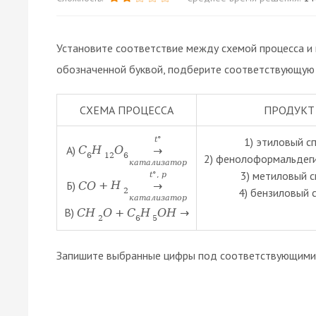
Установите соответствие между схемой процесса и
обозначенной буквой, подберите соответствующую 
СХЕМА ПРОЦЕССА
ПРОДУКТ
t
°
1) этиловый с
A)
C
H
O
→
6
12
6
2) фенолоформальдег
к
а
т
а
л
и
з
а
т
о
р
3) метиловый с
t
°
,
p
Б)
C
O
+
H
→
4) бензиловый 
2
к
а
т
а
л
и
з
а
т
о
р
В)
C
H
O
+
C
H
O
H
→
2
6
5
Запишите выбранные цифры под соответствующими 