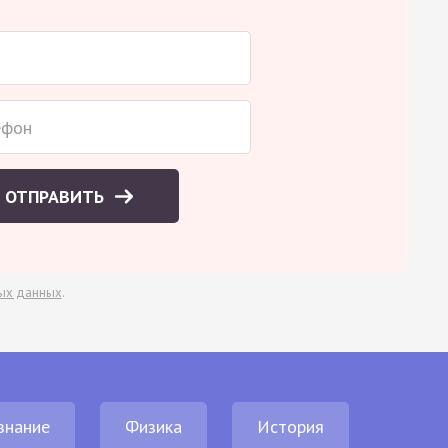
ОТПРАВИТЬ
ых данных
.
знание
Физика
История