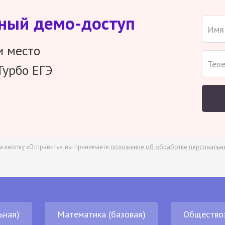
тный демо-доступ
и место
Турбо ЕГЭ
а кнопку «Отправить», вы принимаете
положение об обработке персональн
ьная)
Математика (базовая)
Общество