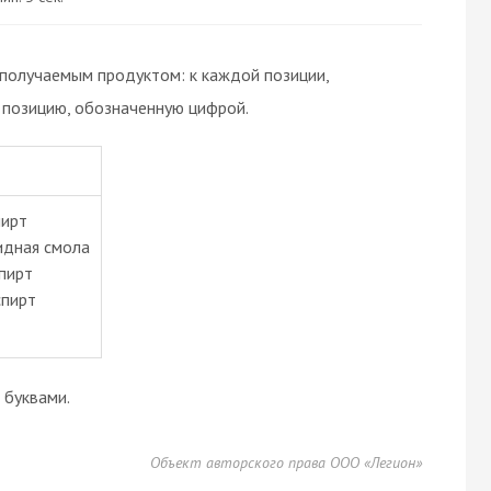
 получаемым продуктом: к каждой позиции,
позицию, обозначенную цифрой.
пирт
идная смола
пирт
спирт
буквами.
Объект авторского права ООО «Легион»