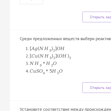
Среди предложенных веществ выбери реактив
[
A
g
(
N
H
)
]
O
H
3
2
[
C
u
(
N
H
)
]
(
O
H
)
3
2
2
N
H
*
H
O
3
2
C
u
S
O
*
5
H
O
4
2
Установите соответствие между происхождени