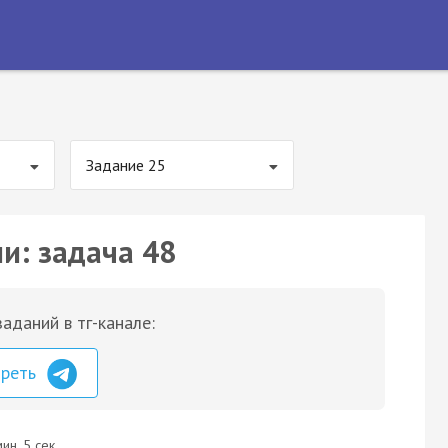
Задание 25
и: задача 48
аданий в тг-канале:
треть
ин. 5 сек.