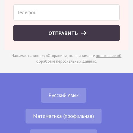
ОТПРАВИТЬ
Нажимая на кнопку «Отправить», вы принимаете
положение об
обработке персональных данных
.
Русский язык
Математика (профильная)