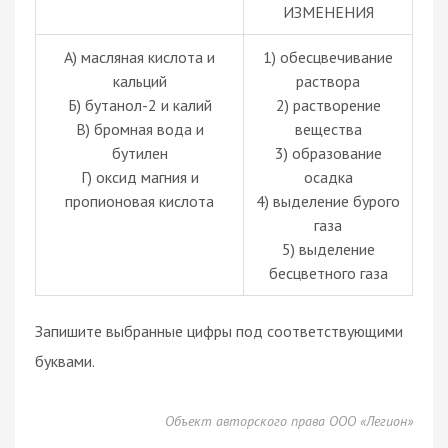
ИЗМЕНЕНИЯ
А) масляная кислота и
1) обесцвечивание
кальций
раствора
Б) бутанол-2 и калий
2) растворение
В) бромная вода и
вещества
бутилен
3) образование
Г) оксид магния и
осадка
пропионовая кислота
4) выделение бурого
газа
5) выделение
бесцветного газа
Запишите выбранные цифры под соответствующими
буквами.
Объект авторского права ООО «Легион»