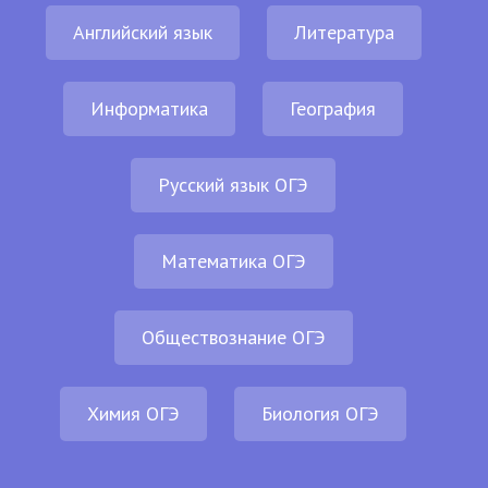
Английский язык
Литература
Информатика
География
Русский язык ОГЭ
Математика ОГЭ
Обществознание ОГЭ
Химия ОГЭ
Биология ОГЭ