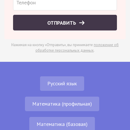
ОТПРАВИТЬ
Нажимая на кнопку «Отправить», вы принимаете
положение об
обработке персональных данных
.
Русский язык
Математика (профильная)
Математика (базовая)