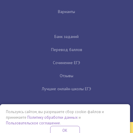
Варианты
Банк заданий
Перевод баллов
Сочинение ЕГЭ
Отзывы
Лучшие онлайн-школы ЕГЭ
Пользуясь сайтом, вы разрешаете сбор cookie-файлов и
принимаете
Политику обработки данных
и
Пользовательское соглашение
.
Бесплатная летняя школа
OK
ПОДРОБНЕЕ