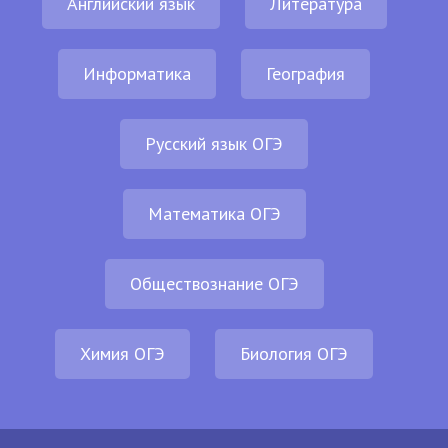
Английский язык
Литература
Информатика
География
Русский язык ОГЭ
Математика ОГЭ
Обществознание ОГЭ
Химия ОГЭ
Биология ОГЭ