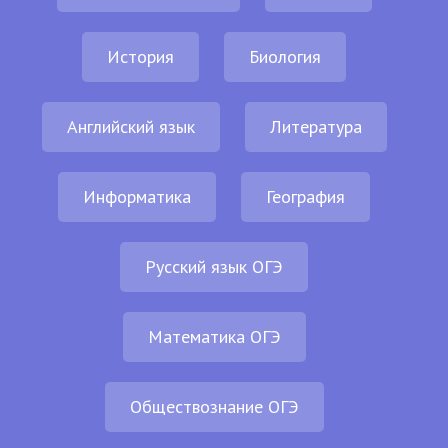
История
Биология
Английский язык
Литература
Информатика
География
Русский язык ОГЭ
Математика ОГЭ
Обществознание ОГЭ