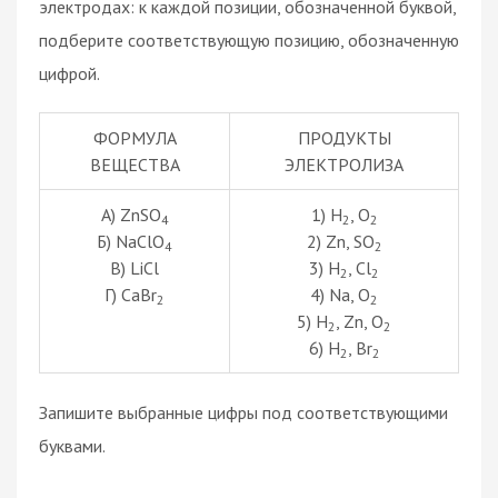
электродах: к каждой позиции, обозначенной буквой,
подберите соответствующую позицию, обозначенную
цифрой.
ФОРМУЛА
ПРОДУКТЫ
ВЕЩЕСТВА
ЭЛЕКТРОЛИЗА
A) ZnSO
1) H
, O
4
2
2
Б) NaClO
2) Zn, SO
4
2
В) LiCl
3) H
, Cl
2
2
Г) CaBr
4) Na, O
2
2
5) H
, Zn, O
2
2
6) H
, Br
2
2
Запишите выбранные цифры под соответствующими
буквами.