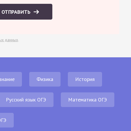
ОТПРАВИТЬ
ых данных
.
знание
Физика
История
Русский язык ОГЭ
Математика ОГЭ
ОГЭ