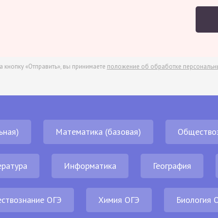
а кнопку «Отправить», вы принимаете
положение об обработке персональн
ьная)
Математика (базовая)
Общество
ература
Информатика
География
ствознание ОГЭ
Химия ОГЭ
Биология 