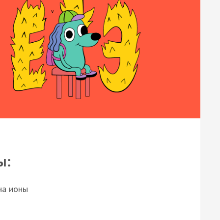
ы:
на ионы