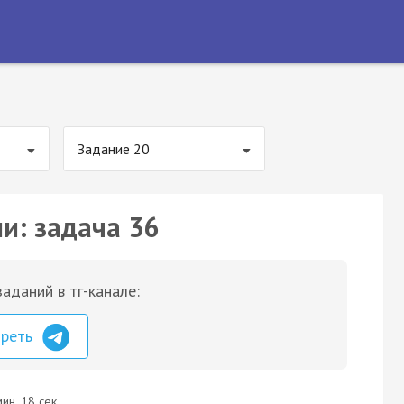
Задание 20
и: задача 36
аданий в тг-канале:
треть
ин. 18 сек.