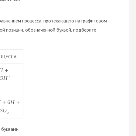
равнением процесса, протекающего на графитовом
дой позиции, обозначенной буквой, подберите
ОЦЕССА
H
+
–
O
H
−
+
6
H
+
3
O
2
буквами.