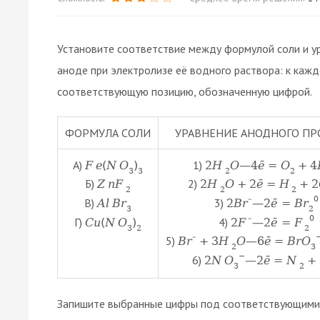
Установите соответствие между формулой соли и у
аноде при электролизе её водного раствора: к каж
соответствующую позицию, обозначенную цифрой.
ФОРМУЛА СОЛИ
УРАВНЕНИЕ АНОДНОГО ПР
А)
1)
F
e
(
N
O
)
2
H
O
—
4
ē
=
O
+
4
3
3
2
2
Б)
2)
Z
n
F
2
H
O
+
2
ē
=
H
+
2
2
2
2
–
0
В)
3)
A
l
B
r
2
B
r
—
2
ē
=
B
r
3
2
–
0
Г)
4)
C
u
(
N
O
)
2
F
—
2
ē
=
F
3
2
2
–
5)
B
r
+
3
H
O
—
6
ē
=
B
r
O
2
3
−
6)
2
N
O
—
2
ē
=
N
+
3
2
Запишите выбранные цифры под соответствующими 