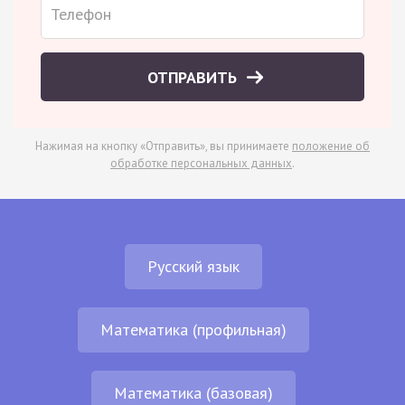
ОТПРАВИТЬ
Нажимая на кнопку «Отправить», вы принимаете
положение об
обработке персональных данных
.
Русский язык
Математика (профильная)
Математика (базовая)