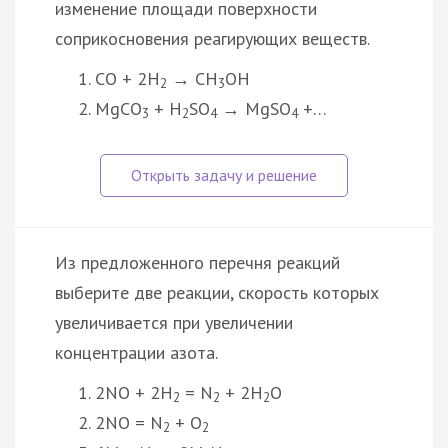
изменение площади поверхности
соприкосновения реагирующих веществ.
CO + 2H
→ CH
OH
2
3
MgCO
+ H
SO
→ MgSO
+…
3
2
4
4
Из предложенного перечня реакций
выберите две реакции, скорость которых
увеличивается при увеличении
концентрации азота.
2NO + 2H
= N
+ 2H
O
2
2
2
2NO = N
+ O
2
2