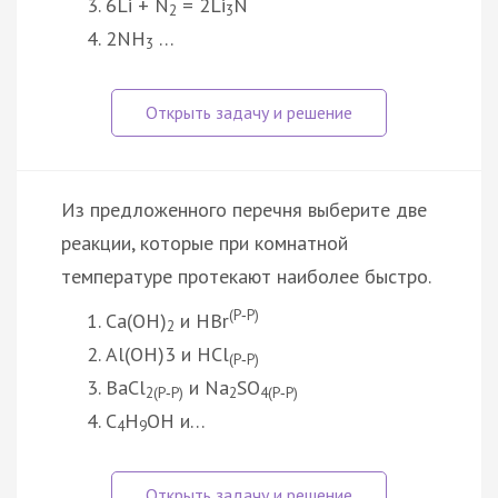
6Li + N
= 2Li
N
2
3
2NH
…
3
Из предложенного перечня выберите две
реакции, которые при комнатной
температуре протекают наиболее быстро.
(Р‑Р)
Ca(OH)
и HBr
2
Al(OH)3 и HCl
(Р‑Р)
BaCl
и Na
SO
2(Р‑Р)
2
4(Р‑Р)
C
H
OH и…
4
9