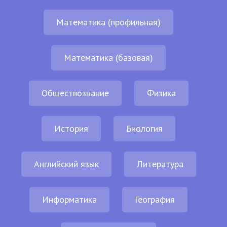
Математика (профильная)
Математика (базовая)
Обществознание
Физика
История
Биология
Английский язык
Литература
Информатика
География