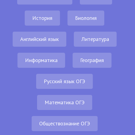
История
Биология
Английский язык
Литература
Информатика
География
Русский язык ОГЭ
Математика ОГЭ
Обществознание ОГЭ