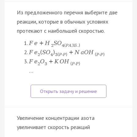
Из предложенного перечня выберите две
реакции, которые в обычных условиях
протекают с наибольшей скоростью.
F
e
+
H
S
O
2
4
(
Р
А
З
Б
.
)
F
e
(
S
O
)
+
N
a
O
H
2
4
3
(
Р
‑
Р
)
(
Р
‑
Р
)
F
e
O
+
K
O
H
2
3
(
Р
‑
Р
)
…
Увеличение концентрации азота
увеличивает скорость реакций