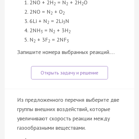
2NO + 2H
= N
+ 2H
O
2
2
2
2NO = N
+ O
2
2
6Li + N
= 2Li
N
2
3
2NH
= N
+ 3H
3
2
2
N
+ 3F
= 2NF
2
2
3
Запишите номера выбранных реакций.…
Из предложенного перечня выберите две
группы внешних воздействий, которые
увеличивают скорость реакции между
газообразными веществами.