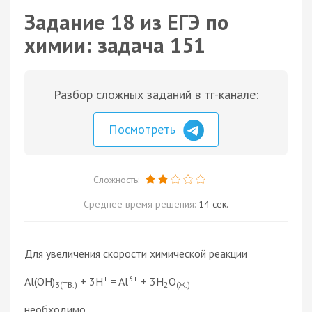
Задание 18 из ЕГЭ по
химии: задача 151
Разбор сложных заданий в тг-канале:
Посмотреть
Сложность:
Среднее время решения:
14 сек.
Для увеличения скорости химической реакции
+
3+
Al(OH)
+ 3H
= Al
+ 3H
O
3(ТВ.)
2
(Ж.)
необходимо