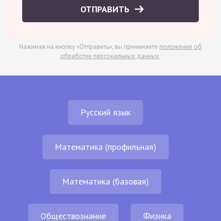
ОТПРАВИТЬ
Нажимая на кнопку «Отправить», вы принимаете
положение об
обработке персональных данных
.
Русский язык
Математика (профильная)
Математика (базовая)
Обществознание
Физика