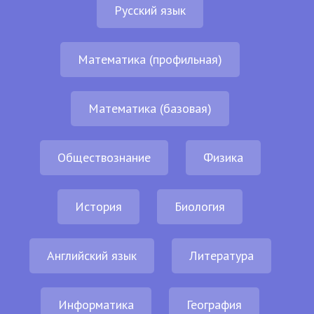
Русский язык
Математика (профильная)
Математика (базовая)
Обществознание
Физика
История
Биология
Английский язык
Литература
Информатика
География