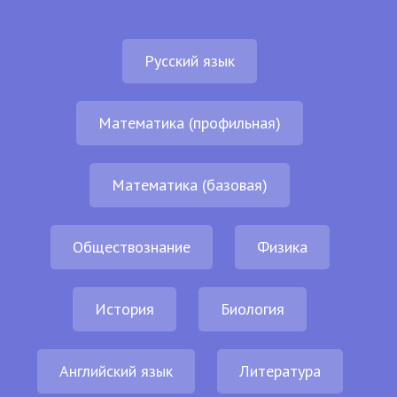
Русский язык
Математика (профильная)
Математика (базовая)
Обществознание
Физика
История
Биология
Английский язык
Литература