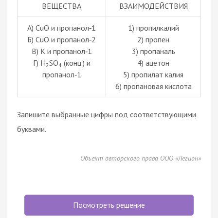
ВЕЩЕСТВА
ВЗАИМОДЕЙСТВИЯ
А) CuO и пропанол‑1
1) пропилкалий
Б) CuO и пропанол‑2
2) пропен
В) K и пропанол‑1
3) пропаналь
Г) H
SO
(конц.) и
4) ацетон
2
4
пропанол‑1
5) пропилат калия
6) пропановая кислота
Запишите выбранные цифры под соответствующими
буквами.
Объект авторского права ООО «Легион»
Посмотреть решение