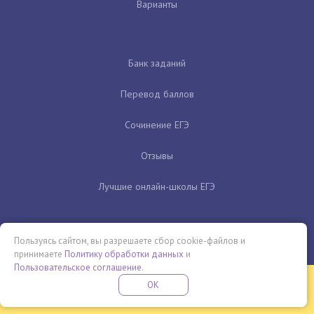
Варианты
Банк заданий
Перевод баллов
Сочинение ЕГЭ
Отзывы
Лучшие онлайн-школы ЕГЭ
Пользуясь сайтом, вы разрешаете сбор cookie-файлов и
принимаете
Политику обработки данных
и
Пользовательское соглашение
.
Бесплатная летняя школа
OK
ПОДРОБНЕЕ
ПРОВЕДИ ЭТО ЛЕТО С ПОЛЬЗОЙ