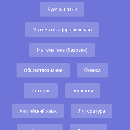
Русский язык
Математика (профильная)
Математика (базовая)
Обществознание
Физика
История
Биология
Английский язык
Литература