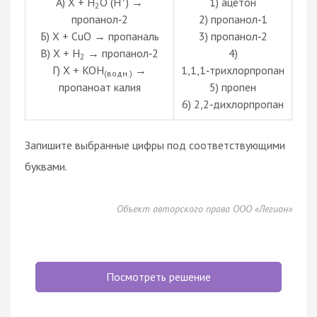
А) X + H
O (H
) →
1) ацетон
2
пропанол‑2
2) пропанол‑1
Б) X + CuO → пропаналь
3) пропанол‑2
В) X + H
→ пропанол‑2
4)
2
Г) X + KOH
→
1,1,1‑трихлорпропан
(водн.)
пропаноат калия
5) пропен
6) 2,2‑дихлорпропан
Запишите выбранные цифры под соответствующими
буквами.
Объект авторского права ООО «Легион»
Посмотреть решение