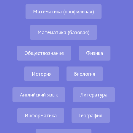
Математика (профильная)
Математика (базовая)
Обществознание
Физика
История
Биология
Английский язык
Литература
Информатика
География