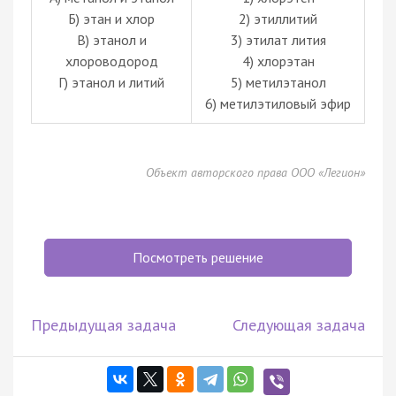
Б) этан и хлор
2) этиллитий
В) этанол и
3) этилат лития
хлороводород
4) хлорэтан
Г) этанол и литий
5) метилэтанол
6) метилэтиловый эфир
Объект авторского права ООО «Легион»
Посмотреть решение
Предыдущая задача
Следующая задача