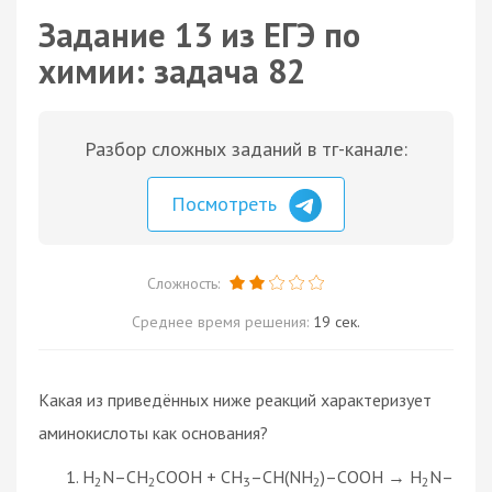
Задание 13 из ЕГЭ по
химии: задача 82
Разбор сложных заданий в тг-канале:
Посмотреть
Сложность:
Среднее время решения:
19 сек.
Какая из приведённых ниже реакций характеризует
аминокислоты как основания?
H
N–CH
COOH + CH
–CH(NH
)–COOH → H
N–
2
2
3
2
2