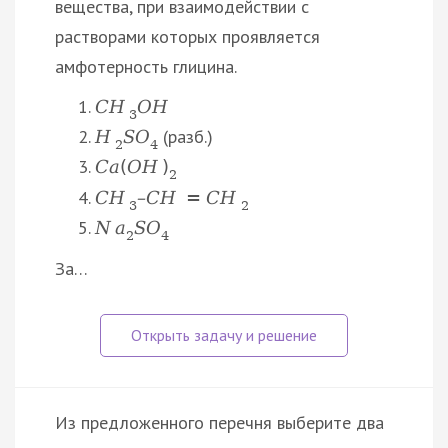
вещества, при взаимодействии с
растворами которых проявляется
амфотерность глицина.
C
H
O
H
3
(разб.)
H
S
O
2
4
C
a
(
O
H
)
2
C
H
–
C
H
=
C
H
3
2
N
a
S
O
2
4
За…
Из предложенного перечня выберите два