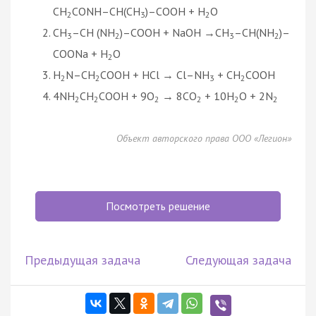
CH
CONH–CH(CH
)–COOH + H
O
2
3
2
CH
–CH (NH
)–COOH + NaOH →CH
–CH(NH
)–
3
2
3
2
COONa + H
O
2
H
N–CH
COOH + HCl → Cl–NH
+ CH
COOH
2
2
3
2
4NH
CH
COOH + 9O
→ 8CO
+ 10H
O + 2N
2
2
2
2
2
2
Объект авторского права ООО «Легион»
Посмотреть решение
Предыдущая задача
Следующая задача