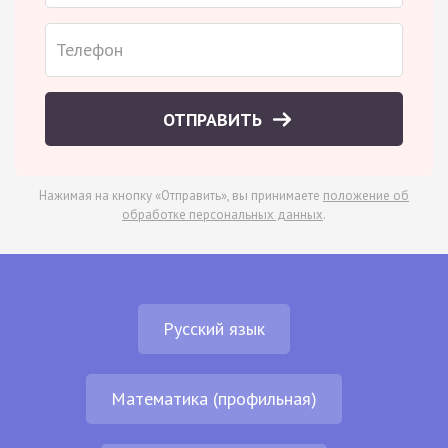
ОТПРАВИТЬ
Нажимая на кнопку «Отправить», вы принимаете
положение об
обработке персональных данных
.
Русский язык
Математика (профильная)