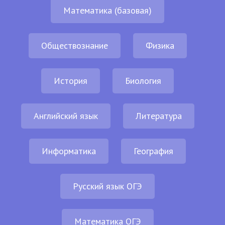
Математика (базовая)
Обществознание
Физика
История
Биология
Английский язык
Литература
Информатика
География
Русский язык ОГЭ
Математика ОГЭ