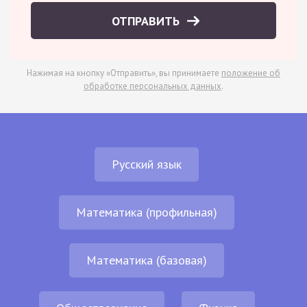
ОТПРАВИТЬ
Нажимая на кнопку «Отправить», вы принимаете
положение об
обработке персональных данных
.
Русский язык
Математика (профильная)
Математика (базовая)