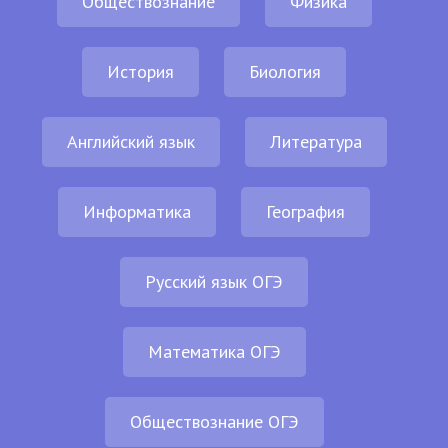
Обществознание
Физика
История
Биология
Английский язык
Литература
Информатика
География
Русский язык ОГЭ
Математика ОГЭ
Обществознание ОГЭ