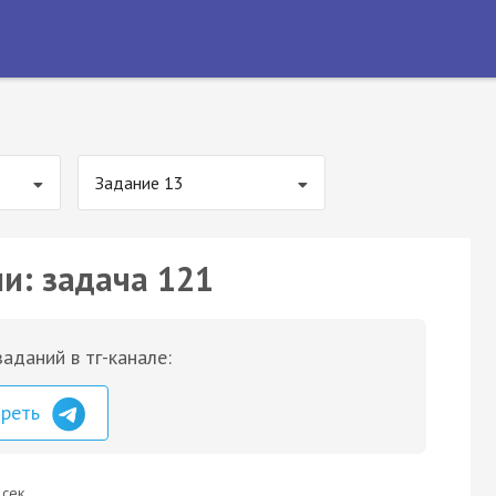
Задание 13
ии: задача 121
аданий в тг-канале:
треть
 сек.