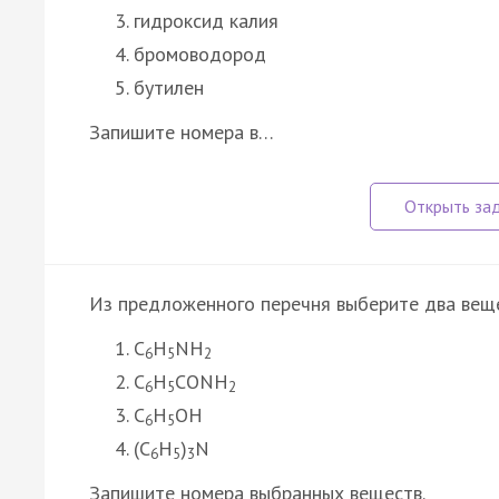
гидроксид калия
бромоводород
бутилен
Запишите номера в…
Из предложенного перечня выберите два веще
C
H
NH
6
5
2
C
H
CONH
6
5
2
C
H
ОН
6
5
(C
H
)
N
6
5
3
Запишите номера выбранных веществ.