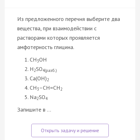
Из предложенного перечня выберите два
вещества, при взаимодействии с
растворами которых проявляется
амфотерность глицина.
CH
OH
3
H
SO
2
4(разб.)
Ca(OH)
2
CH
–CH=CH
3
2
Na
SO
2
4
Запишите в …