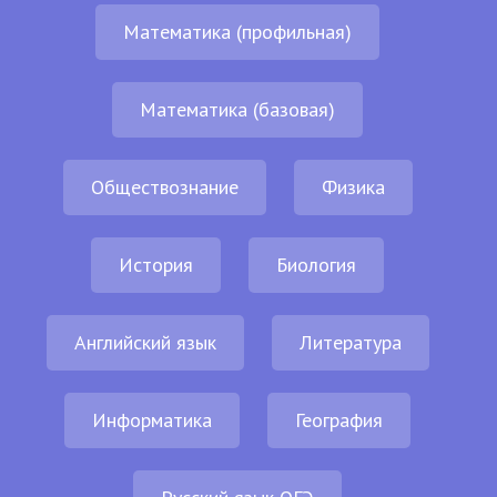
Математика (профильная)
Математика (базовая)
Обществознание
Физика
История
Биология
Английский язык
Литература
Информатика
География