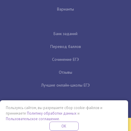
Варианты
Банк заданий
Перевод баллов
Сочинение ЕГЭ
Отзывы
Лучшие онлайн-школы ЕГЭ
Пользуясь сайтом, вы разрешаете сбор cookie-файлов и
принимаете
Политику обработки данных
и
Пользовательское соглашение
.
Бесплатная летняя школа
OK
ПОДРОБНЕЕ
ПРОВЕДИ ЭТО ЛЕТО С ПОЛЬЗОЙ